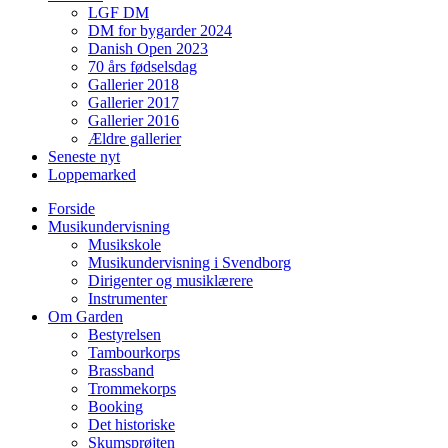
LGF DM
DM for bygarder 2024
Danish Open 2023
70 års fødselsdag
Gallerier 2018
Gallerier 2017
Gallerier 2016
Ældre gallerier
Seneste nyt
Loppemarked
Forside
Musikundervisning
Musikskole
Musikundervisning i Svendborg
Dirigenter og musiklærere
Instrumenter
Om Garden
Bestyrelsen
Tambourkorps
Brassband
Trommekorps
Booking
Det historiske
Skumsprøjten