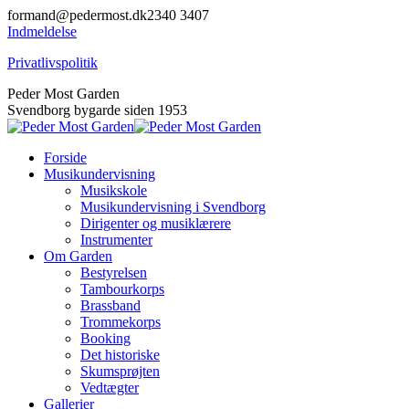
Skip
formand@pedermost.dk
2340 3407
to
Indmeldelse
content
Privatlivspolitik
YouTube
Facebook
Peder Most Garden
page
page
Svendborg bygarde siden 1953
opens
opens
in
in
Forside
new
new
Musikundervisning
window
window
Musikskole
Musikundervisning i Svendborg
Dirigenter og musiklærere
Instrumenter
Om Garden
Bestyrelsen
Tambourkorps
Brassband
Trommekorps
Booking
Det historiske
Skumsprøjten
Vedtægter
Gallerier