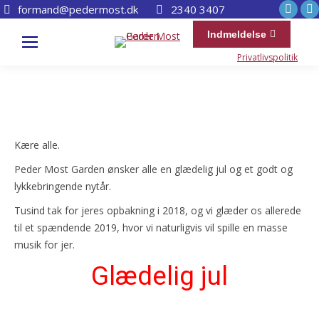
YouT
F
formand@pedermost.dk
2340 3407
page
p
Indmeldelse
open
o
Privatlivspolitik
in
i
new
n
wind
w
Kære alle.
Peder Most Garden ønsker alle en glædelig jul og et godt og
lykkebringende nytår.
Tusind tak for jeres opbakning i 2018, og vi glæder os allerede
til et spændende 2019, hvor vi naturligvis vil spille en masse
musik for jer.
Glædelig jul