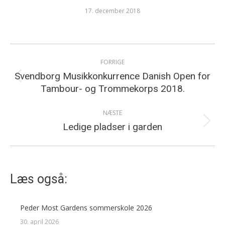
17. december 2018
Post
FORRIGE
navigation
Svendborg Musikkonkurrence Danish Open for
Previous
Tambour- og Trommekorps 2018.
post:
NÆSTE
Next
Ledige pladser i garden
post:
Læs også:
Peder Most Gardens sommerskole 2026
30. april 2026