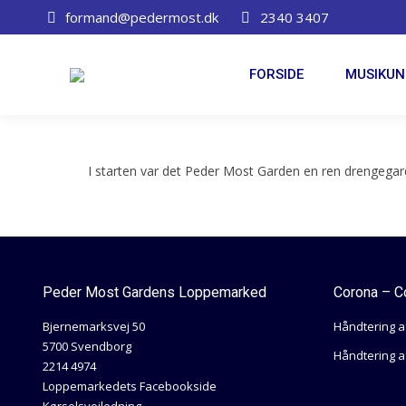
formand@pedermost.dk
2340 3407
FORSIDE
FORSIDE
MUSIKUN
I starten var det Peder Most Garden en ren drengegar
Peder Most Gardens Loppemarked
Corona – C
Bjernemarksvej 50
Håndtering a
5700 Svendborg
Håndtering af
2214 4974
Loppemarkedets Facebookside