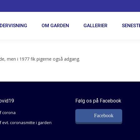
MUSIKUNDERVISNING
OM GARDEN
GALLERIER
DERVISNING
OM GARDEN
GALLERIER
SENEST
de, men i 1977 fik pigerne også adgang.
ovid19
Følg os på Facebook
f corona
Facebook
 evt. coronasmitte i garden