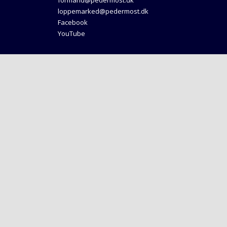
formand@pedermost.dk
loppemarked@pedermost.dk
Facebook
YouTube